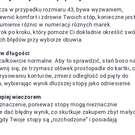
cza w przypadku rozmiaru 43, bywa wyzwaniem,
wnić komfort i zdrowie Twoich stóp, konieczne jes
zumienie różnic w numeracji różnych marek.
ok po kroku, który pomoże Ci dokładnie określić swó
ch błędów przy wyborze obuwia.
 w długości
 całkowicie normalne. Aby to sprawdzić, stań boso n
wnij się, że trzymasz ołówek prostopadle do kartki, 
rysowaniu konturów, zmierz odległość od pięty do
 wybierając wynik dłuższej stopy jako odniesienie.
epiej wieczorem
znaczenie, ponieważ stopy mogą nieznacznie
e dać błędny wynik, co skutkuje zakupem zbyt mały
 gdy Twoje stopy są „rozchodzone” i posiadają