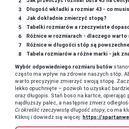
Jak przeliczyć rozmiar buta 43 na cent
Długość wkładki a rozmiar 43 - co musi
Jak dokładnie zmierzyć stopę?
Tabelki rozmiarów a rzeczywiste dopas
Różnice w rozmiarach - dlaczego warto 
Różnice w długości stóp są powszechne 
Tabela rozmiarów a różne marki - jak z
Wybór odpowiedniego rozmiaru butów
stanow
często ma wpływ na zdrowie naszych stóp. Aby
warto precyzyjnie zmierzyć swoją stopę. Zacz
lekko opuchnięte – pozwoli to uzyskać bardziej
oraz długopis. Stań boso na kartce, opierając 
najdłuższy palec, a następnie zmierz odległo
Ci określić rzeczywistą długość stopy
, co ma k
Kliknij i dowiedz się więcej:
https://spartanwe