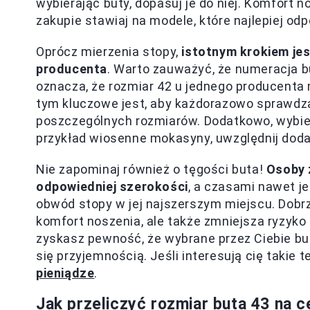
wybierając buty, dopasuj je do niej. Komfort n
zakupie stawiaj na modele, które najlepiej od
Oprócz mierzenia stopy,
istotnym krokiem je
producenta
. Warto zauważyć, że numeracja b
oznacza, że rozmiar 42 u jednego producenta 
tym kluczowe jest, aby każdorazowo sprawdzać
poszczególnych rozmiarów. Dodatkowo, wybier
przykład wiosenne mokasyny, uwzględnij doda
Nie zapominaj również o tęgości buta!
Osoby 
odpowiedniej szerokości
, a czasami nawet je
obwód stopy w jej najszerszym miejscu. Dobr
komfort noszenia, ale także zmniejsza ryzyko 
zyskasz pewność, że wybrane przez Ciebie bu
się przyjemnością. Jeśli interesują cię takie
pieniądze
.
Jak przeliczyć rozmiar buta 43 na 