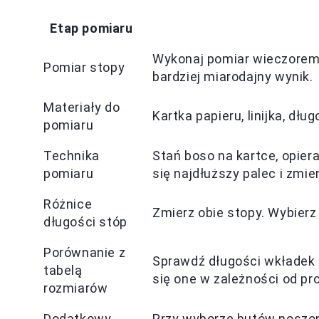
Etap pomiaru
Wykonaj pomiar wieczorem,
Pomiar stopy
bardziej miarodajny wynik.
Materiały do
Kartka papieru, linijka, dług
pomiaru
Technika
Stań boso na kartce, opier
pomiaru
się najdłuższy palec i zmie
Różnice
Zmierz obie stopy. Wybierz
długości stóp
Porównanie z
Sprawdź długości wkładek 
tabelą
się one w zależności od pr
rozmiarów
Dodatkowy
Przy wyborze butów noszon