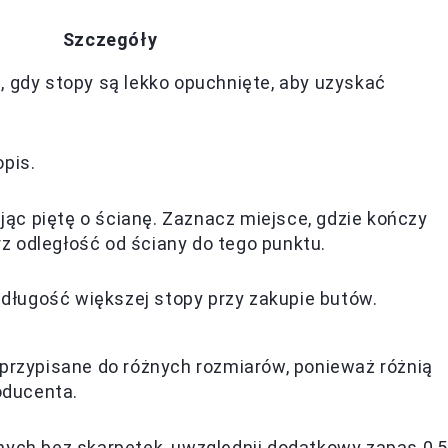
Szczegóły
 gdy stopy są lekko opuchnięte, aby uzyskać
opis.
ając piętę o ścianę. Zaznacz miejsce, gdzie kończy
rz odległość od ściany do tego punktu.
 długość większej stopy przy zakupie butów.
przypisane do różnych rozmiarów, ponieważ różnią
oducenta.
ych bez skarpetek, uwzględnij dodatkowy zapas 0,5