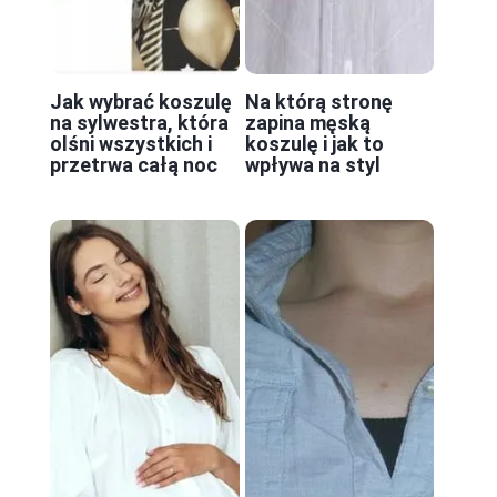
Jak wybrać koszulę
Na którą stronę
na sylwestra, która
zapina męską
olśni wszystkich i
koszulę i jak to
przetrwa całą noc
wpływa na styl