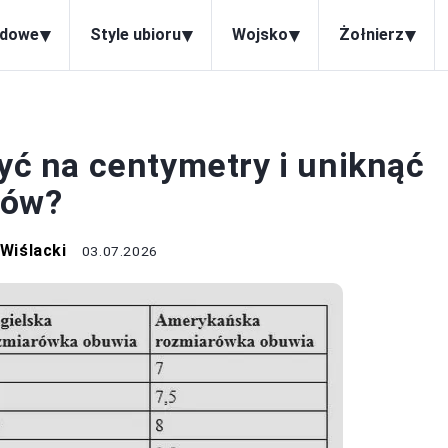
▾
▾
▾
▾
odowe
Style ubioru
Wojsko
Żołnierz
BUTY
zyć na centymetry i uniknąć
tów?
Wiślacki
03.07.2026