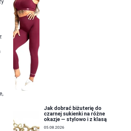
zy
z
a
e,
Jak dobrać biżuterię do
czarnej sukienki na różne
okazje — stylowo i z klasą
05.08.2026