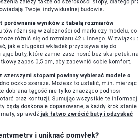
oszenia zależy także od szerokości stopy, dlatego pr
powiadają Twojej indywidualnej budowie.
st porównanie wyników z tabelą rozmiarów
utów różni się w zależności od marki czy modelu, co
może różnić się od rozmiaru 42 u innego. W związku 
, jakie długości wkładek przypisywa się do
ając buty, które zamierzasz nosić bez skarpetek, n
tkowy zapas 0,5 cm, aby zapewnić sobie komfort.
z szerszymi stopami powinny wybierać modele o
dno oczko szersze. Możesz to ustalić, m.in. mierząc
ze dobrana tęgość nie tylko znacząco podnosi
otarć oraz kontuzji. Sumując wszystkie te informacj
ty będą doskonale dopasowane, a każdy krok stanie
 tematy, sprawdź
jak łatwo zwrócić buty i odzyskać
centymetry i uniknąć pomyłek?