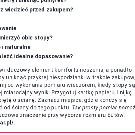
ymetry i uniknąć pomyłek?
sz wiedzieć przed zakupem?
owanie
mierzyć obie stopy?
i naturalne
naleźć idealne dopasowanie?
i kluczowy element komfortu noszenia, a ponadto
 uniknąć przykrej niespodzianki w trakcie zakupów
nij od wykonania pomiaru wieczorem, kiedy stopy s
 miarodajny wynik. Przygotuj kartkę papieru, linijkę
piętę o ścianę. Zaznacz miejsce, gdzie kończy się
ść od ściany do tego punktu.
Tak prosty pomiar pomo
luczowe znaczenie przy wyborze rozmiaru butów.
ar.pl/
.