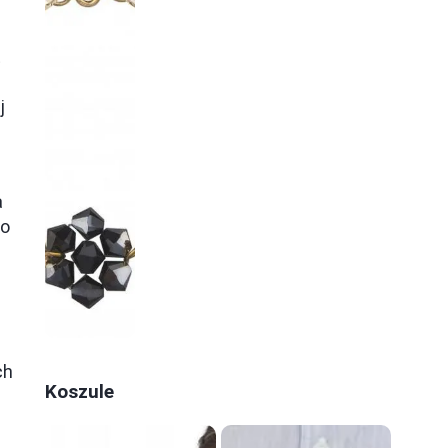
t
j
a
co
ch
Koszule