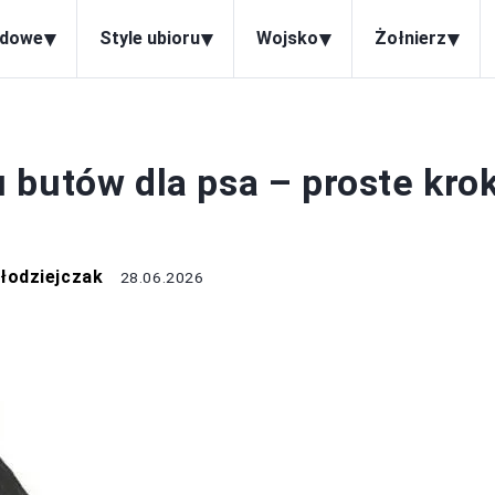
▾
▾
▾
▾
odowe
Style ubioru
Wojsko
Żołnierz
BUTY
 butów dla psa – proste krok
łodziejczak
28.06.2026