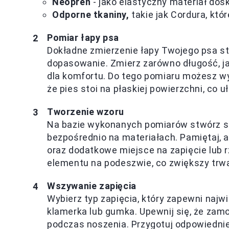
Neopren
- jako elastyczny materiał dosk
Odporne tkaniny,
takie jak Cordura, któ
Pomiar łapy psa
Dokładne zmierzenie łapy Twojego psa st
dopasowanie. Zmierz zarówno długość, jak
dla komfortu. Do tego pomiaru możesz wyko
że pies stoi na płaskiej powierzchni, co 
Tworzenie wzoru
Na bazie wykonanych pomiarów stwórz sz
bezpośrednio na materiałach. Pamiętaj, 
oraz dodatkowe miejsce na zapięcie lub
elementu na podeszwie, co zwiększy trw
Wszywanie zapięcia
Wybierz typ zapięcia, który zapewni naj
klamerka lub gumka. Upewnij się, że zamo
podczas noszenia. Przygotuj odpowiednie