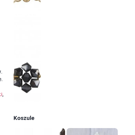
.
e.
i
,
Koszule