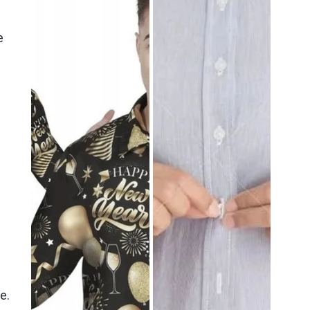
e
z
e.