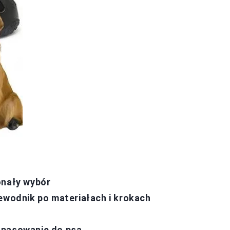
onały wybór
zewodnik po materiałach i krokach
opasowanie do psa