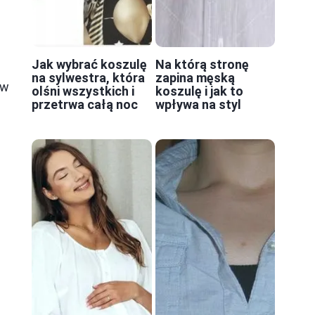
Jak wybrać koszulę
Na którą stronę
na sylwestra, która
zapina męską
ów
olśni wszystkich i
koszulę i jak to
przetrwa całą noc
wpływa na styl