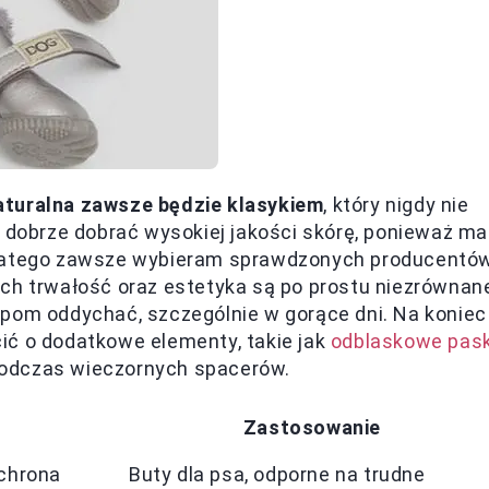
aturalna zawsze będzie klasykiem
, który nigdy nie
y dobrze dobrać wysokiej jakości skórę, ponieważ ma
Dlatego zawsze wybieram sprawdzonych producentów
ch trwałość oraz estetyka są po prostu niezrównan
apom oddychać, szczególnie w gorące dni. Na koniec
ić o dodatkowe elementy, takie jak
odblaskowe pask
podczas wieczornych spacerów.
Zastosowanie
ochrona
Buty dla psa, odporne na trudne