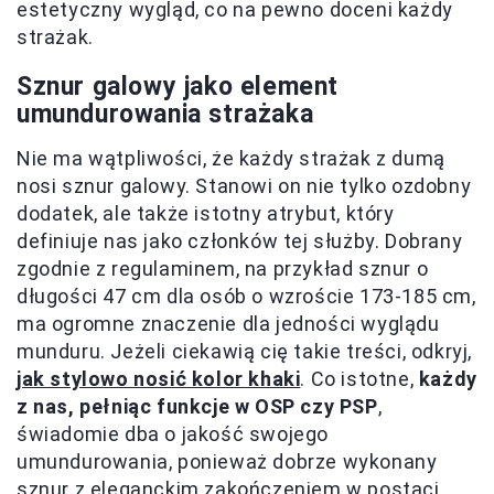
estetyczny wygląd, co na pewno doceni każdy
strażak.
Sznur galowy jako element
umundurowania strażaka
Nie ma wątpliwości, że każdy strażak z dumą
nosi sznur galowy. Stanowi on nie tylko ozdobny
dodatek, ale także istotny atrybut, który
definiuje nas jako członków tej służby. Dobrany
zgodnie z regulaminem, na przykład sznur o
długości 47 cm dla osób o wzroście 173-185 cm,
ma ogromne znaczenie dla jedności wyglądu
munduru. Jeżeli ciekawią cię takie treści, odkryj,
jak stylowo nosić kolor khaki
. Co istotne,
każdy
z nas, pełniąc funkcje w OSP czy PSP
,
świadomie dba o jakość swojego
umundurowania, ponieważ dobrze wykonany
sznur z eleganckim zakończeniem w postaci