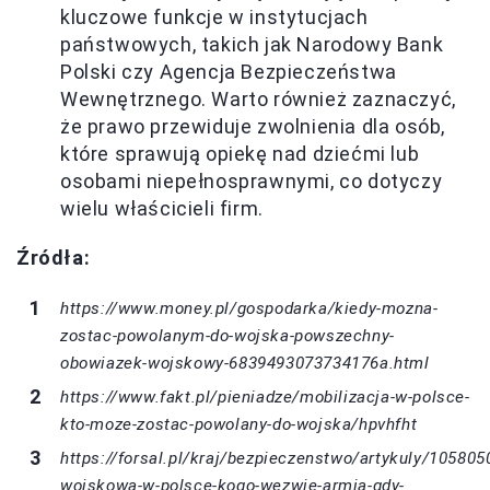
kluczowe funkcje w instytucjach
państwowych, takich jak Narodowy Bank
Polski czy Agencja Bezpieczeństwa
Wewnętrznego. Warto również zaznaczyć,
że prawo przewiduje zwolnienia dla osób,
które sprawują opiekę nad dziećmi lub
osobami niepełnosprawnymi, co dotyczy
wielu właścicieli firm.
Źródła:
https://www.money.pl/gospodarka/kiedy-mozna-
zostac-powolanym-do-wojska-powszechny-
obowiazek-wojskowy-6839493073734176a.html
https://www.fakt.pl/pieniadze/mobilizacja-w-polsce-
kto-moze-zostac-powolany-do-wojska/hpvhfht
https://forsal.pl/kraj/bezpieczenstwo/artykuly/105805
wojskowa-w-polsce-kogo-wezwie-armia-gdy-