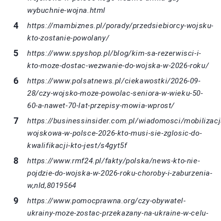
wybuchnie-wojna.html
https://mambiznes.pl/porady/przedsiebiorcy-wojsku-
kto-zostanie-powolany/
https://www.spyshop.pl/blog/kim-sa-rezerwisci-i-
kto-moze-dostac-wezwanie-do-wojska-w-2026-roku/
https://www.polsatnews.pl/ciekawostki/2026-09-
28/czy-wojsko-moze-powolac-seniora-w-wieku-50-
60-a-nawet-70-lat-przepisy-mowia-wprost/
https://businessinsider.com.pl/wiadomosci/mobilizacj
wojskowa-w-polsce-2026-kto-musi-sie-zglosic-do-
kwalifikacji-kto-jest/s4gyt5f
https://www.rmf24.pl/fakty/polska/news-kto-nie-
pojdzie-do-wojska-w-2026-roku-choroby-i-zaburzenia-
w,nId,8019564
https://www.pomocprawna.org/czy-obywatel-
ukrainy-moze-zostac-przekazany-na-ukraine-w-celu-