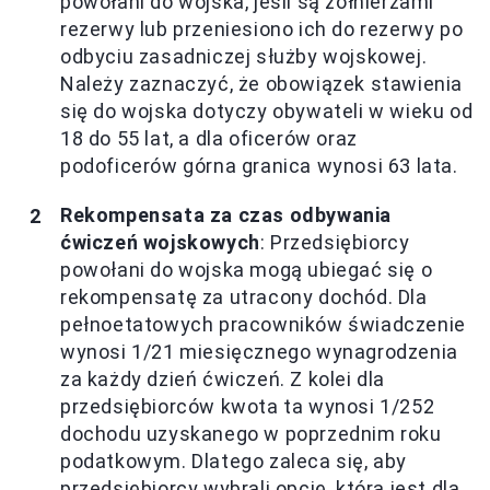
powołani do wojska, jeśli są żołnierzami
rezerwy lub przeniesiono ich do rezerwy po
odbyciu zasadniczej służby wojskowej.
Należy zaznaczyć, że obowiązek stawienia
się do wojska dotyczy obywateli w wieku od
18 do 55 lat, a dla oficerów oraz
podoficerów górna granica wynosi 63 lata.
Rekompensata za czas odbywania
ćwiczeń wojskowych
: Przedsiębiorcy
powołani do wojska mogą ubiegać się o
rekompensatę za utracony dochód. Dla
pełnoetatowych pracowników świadczenie
wynosi 1/21 miesięcznego wynagrodzenia
za każdy dzień ćwiczeń. Z kolei dla
przedsiębiorców kwota ta wynosi 1/252
dochodu uzyskanego w poprzednim roku
podatkowym. Dlatego zaleca się, aby
przedsiębiorcy wybrali opcję, która jest dla