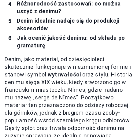
Różnorodność zastosowań: co można
uszyć z denimu?
Denim idealnie nadaje się do produkcji
akcesoriów
Jak ocenić jakość denimu: od składu po
gramaturę
Denim, jako materiał, od dziesięcioleci
skutecznie funkcjonuje w niezmienionej formie i
stanowi symbol
wytrwałości
oraz stylu. Historia
denimu sięga XIX wieku, kiedy stworzono go w
francuskim miasteczku Nîmes, gdzie nadano
mu nazwę „serge de Nîmes”. Początkowo
materiał ten przeznaczono do odzieży roboczej
dla górników, jednak z biegiem czasu zdobył
popularność wśród szerokiego kręgu odbiorców.
Gęsty splot oraz trwała odporność denimu na
zużycie sprawiają, że idealnie odpowiada