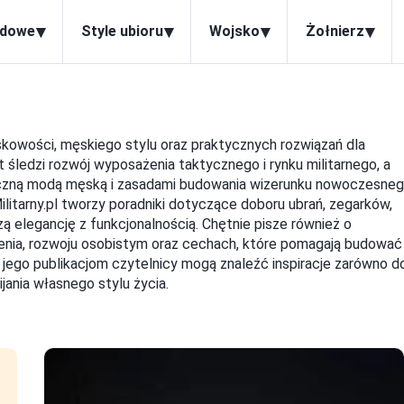
▾
▾
▾
▾
odowe
Style ubioru
Wojsko
Żołnierz
jskowości, męskiego stylu oraz praktycznych rozwiązań dla
 śledzi rozwój wyposażenia taktycznego i rynku militarnego, a
syczną modą męską i zasadami budowania wizerunku nowoczesne
itarny.pl tworzy poradniki dotyczące doboru ubrań, zegarków,
ą elegancję z funkcjonalnością. Chętnie pisze również o
enia, rozwoju osobistym oraz cechach, które pomagają budować
i jego publikacjom czytelnicy mogą znaleźć inspiracje zarówno d
jania własnego stylu życia.