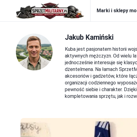
Marki i sklepy m
Jakub Kamiński
Kuba jest pasjonatem historii wo
aktywnych mężczyzn. Od wielu lat
jednocześnie interesuje się kla
dżentelmena. Na łamach SprzetMil
akcesoriów i gadżetów, które łącz
organizacji codziennego wyposaż
pewność siebie i charakter. Dzięk
kompletowania sprzętu, jak i rozwi