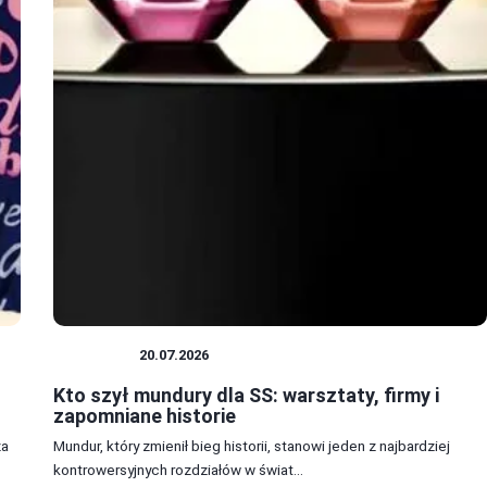
MUNDUR
20.07.2026
Kto szył mundury dla SS: warsztaty, firmy i
zapomniane historie
za
Mundur, który zmienił bieg historii, stanowi jeden z najbardziej
kontrowersyjnych rozdziałów w świat...