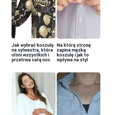
Jak wybrać koszulę
Na którą stronę
na sylwestra, która
zapina męską
olśni wszystkich i
koszulę i jak to
przetrwa całą noc
wpływa na styl