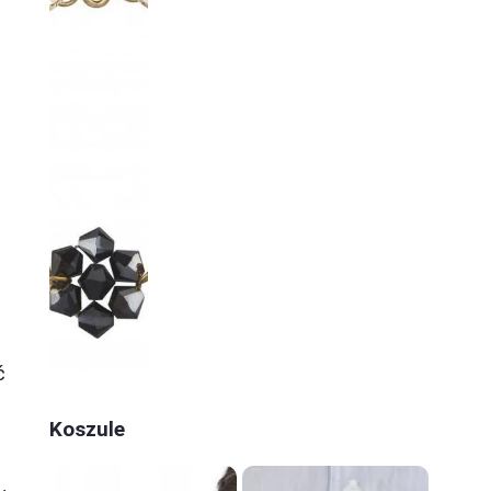
ć
Koszule