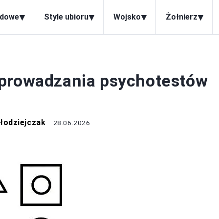
▾
▾
▾
▾
odowe
Style ubioru
Wojsko
Żołnierz
WOJSKO
eprowadzania psychotestów
łodziejczak
28.06.2026