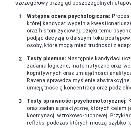
szczegółowy przegląd poszczególnych etapów
Wstępna ocena psychologiczna:
Proces 
której kandydat wypełnia kwestionarius
oraz historii życiowej. Dzięki temu psyc
podjąć decyzję o dalszym toku postępowa
osoby, które mogą mieć trudności z ad
Testy pisemne:
Następnie kandydaci ucze
zadania logiczne, matematyczne oraz wer
kognitywnych oraz umiejętności analityc
Ravena sprawdza myślenie abstrakcyjne.
umiejętnością koncentracji oraz podzieln
Testy sprawności psychomotorycznej:
K
oraz zadania praktyczne, których celem j
koordynacji wzrokowo-ruchowej. Przykład
refleks, podczas których muszą szybko 