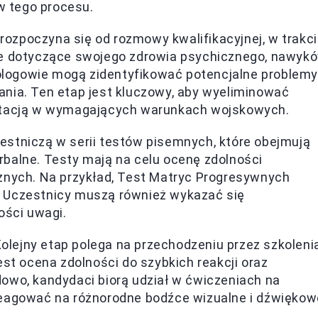
 tego procesu.
rozpoczyna się od rozmowy kwalifikacyjnej, w trakc
ze dotyczące swojego zdrowia psychicznego, nawyk
hologowie mogą zidentyfikować potencjalne problemy
nia. Ten etap jest kluczowy, aby wyeliminować
aptacją w wymagających warunkach wojskowych.
stniczą w serii testów pisemnych, które obejmują
balne. Testy mają na celu ocenę zdolności
znych. Na przykład, Test Matryc Progresywnych
 Uczestnicy muszą również wykazać się
ości uwagi.
olejny etap polega na przechodzeniu przez szkoleni
est ocena zdolności do szybkich reakcji oraz
owo, kandydaci biorą udział w ćwiczeniach na
reagować na różnorodne bodźce wizualne i dźwiękow