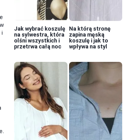
ie
ów
Jak wybrać koszulę
Na którą stronę
 i
na sylwestra, która
zapina męską
olśni wszystkich i
koszulę i jak to
przetrwa całą noc
wpływa na styl
a
e.