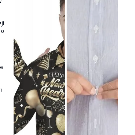
w
ji
go
że
h