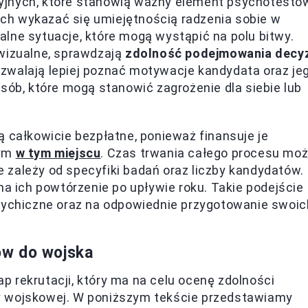
yjnych, które stanowią ważny element psychotestó
ch wykazać się umiejętnością radzenia sobie w
lne sytuacje, które mogą wystąpić na polu bitwy.
 wizualne, sprawdzają
zdolność podejmowania decyz
zwalają lepiej poznać motywacje kandydata oraz je
sób, które mogą stanowić zagrożenie dla siebie lub
ą całkowicie bezpłatne, ponieważ finansuje je
tym
w tym miejscu
. Czas trwania całego procesu mo
ie zależy od specyfiki badań oraz liczby kandydatów.
na ich powtórzenie po upływie roku. Takie podejście
psychiczne oraz na odpowiednie przygotowanie swoic
ów do wojska
 rekrutacji, który ma na celu ocenę zdolności
y wojskowej. W poniższym tekście przedstawiamy