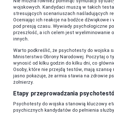
Nie można również pominąć symulacji sytuac
wojskowych. Kandydaci muszą w takich testa
stresujących scenariuszach naśladujących rea
Oceniając ich reakcje na bodźce dźwiękowe i
pod presją czasu. Wywiady psychologiczne po
przeszłość, a ich celem jest wyeliminowanie o
innych.
Warto podkreślić, że psychotesty do wojska s
Ministerstwo Obrony Narodowej. Poczytaj o 
wynosić od kilku godzin do kilku dni, co główn
Osoby, które nie przejdą testów, mają szansę 
jasno pokazuje, że armia stawia na zdrowie 
żołnierzy.
Etapy przeprowadzania psychotest
Psychotesty do wojska stanowią kluczowy etap
psychicznych kandydatów do pełnienia służb