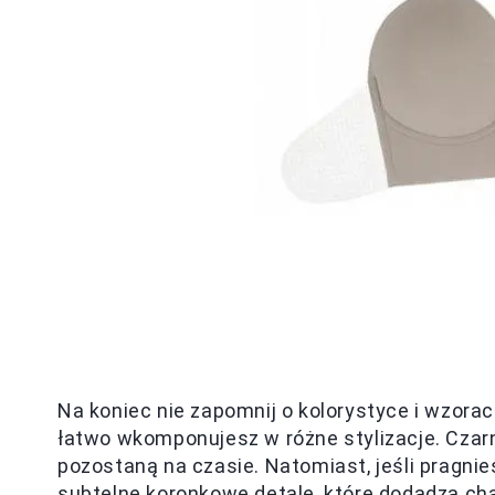
Na koniec nie zapomnij o kolorystyce i wzora
łatwo wkomponujesz w różne stylizacje. Czarny
pozostaną na czasie. Natomiast, jeśli pragni
subtelne koronkowe detale, które dodadzą ch