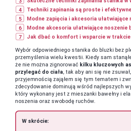
Skuteczne techniki zapinania stanika 
Techniki zapinania są proste i efektywn
Modne zapięcia i akcesoria ułatwiające
Modne akcesoria ułatwiające noszenie 
Jak dbać o komfort i wsparcie w trakcie
Wybór odpowiedniego stanika do bluzki bez p
przemyślenia wielu kwestii. Kiedy sam staną
że nie można zignorować
kilku kluczowych a
przylegać do ciała
, tak aby ani się nie zsuwał
przyjemnością zająłem się tym tematem i zwr
zdecydowanie dominują wśród najlepszych wy
który wykonany jest z mieszanki bawełny i e
noszenia oraz swobodę ruchów.
W skrócie: