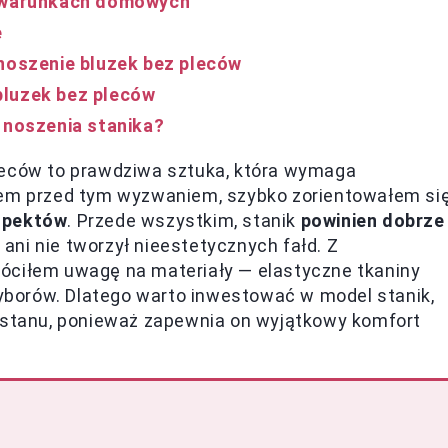
w warunkach domowych
e
 noszenie bluzek bez pleców
bluzek bez pleców
 noszenia stanika?
leców to prawdziwa sztuka, która wymaga
łem przed tym wyzwaniem, szybko zorientowałem się
spektów
. Przede wszystkim, stanik
powinien dobrze
, ani nie tworzył nieestetycznych fałd. Z
óciłem uwagę na materiały — elastyczne tkaniny
borów. Dlatego warto inwestować w model stanik,
lastanu, ponieważ zapewnia on wyjątkowy komfort