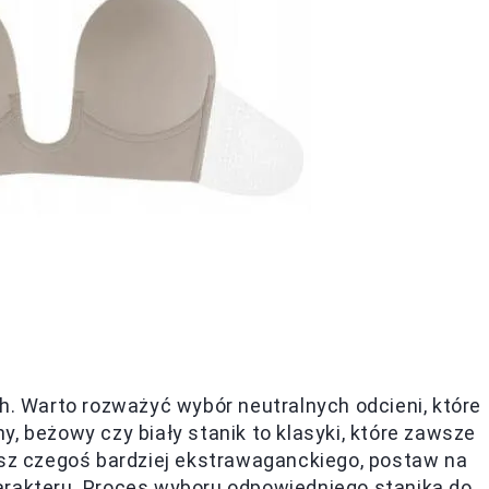
ch. Warto rozważyć wybór neutralnych odcieni, które
, beżowy czy biały stanik to klasyki, które zawsze
esz czegoś bardziej ekstrawaganckiego, postaw na
arakteru. Proces wyboru odpowiedniego stanika do