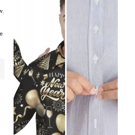
w.
ze