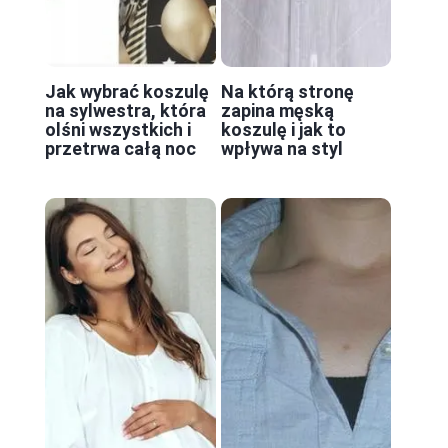
Jak wybrać koszulę
Na którą stronę
na sylwestra, która
zapina męską
olśni wszystkich i
koszulę i jak to
przetrwa całą noc
wpływa na styl