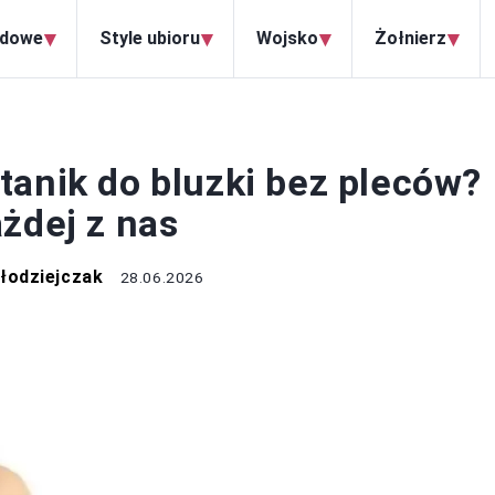
▾
▾
▾
▾
odowe
Style ubioru
Wojsko
Żołnierz
TYLE UBIORU
tanik do bluzki bez pleców?
żdej z nas
łodziejczak
28.06.2026